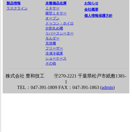
製品情報
未整備品在庫
お知らせ
ラスクライン
ミキサー
会社概要
横型ミキサー
個人情報保護方針
オーブン
ドゥコン・ホイロ
分割丸め機
リバースシーター
モルダー
充填機
フリーザー
冷凍冷蔵庫
ショーケース
その他
株式会社 豊和技工 〶270-2221 千葉県松戸市紙敷1381-
1
TEL：047-391-1809 FAX：047-391-1863 (
admin
)